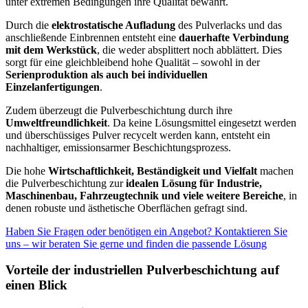
unter extremen Bedingungen ihre Qualität bewahrt.
Durch die
elektrostatische Aufladung
des Pulverlacks und das
anschließende Einbrennen entsteht eine
dauerhafte Verbindung
mit dem Werkstück
, die weder absplittert noch abblättert. Dies
sorgt für eine gleichbleibend hohe Qualität – sowohl in der
Serienproduktion als auch bei individuellen
Einzelanfertigungen
.
Zudem überzeugt die Pulverbeschichtung durch ihre
Umweltfreundlichkeit
. Da keine Lösungsmittel eingesetzt werden
und überschüssiges Pulver recycelt werden kann, entsteht ein
nachhaltiger, emissionsarmer Beschichtungsprozess.
Die hohe
Wirtschaftlichkeit, Beständigkeit und Vielfalt
machen
die Pulverbeschichtung zur
idealen Lösung für Industrie,
Maschinenbau, Fahrzeugtechnik und viele weitere Bereiche
, in
denen robuste und ästhetische Oberflächen gefragt sind.
Haben Sie Fragen oder benötigen ein Angebot? Kontaktieren Sie
uns – wir beraten Sie gerne und finden die passende Lösung
Vorteile der i
ndustriellen Pulverbeschichtung
auf
einen Blick